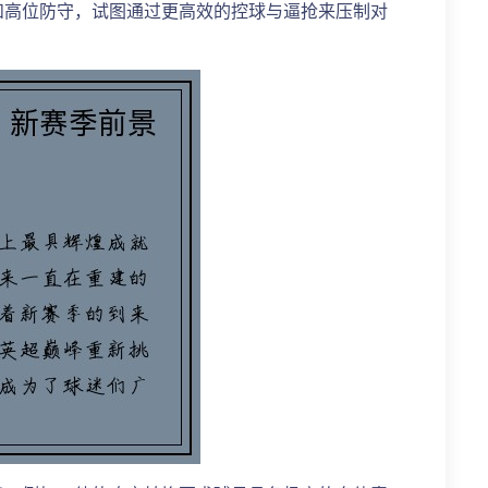
和高位防守，试图通过更高效的控球与逼抢来压制对