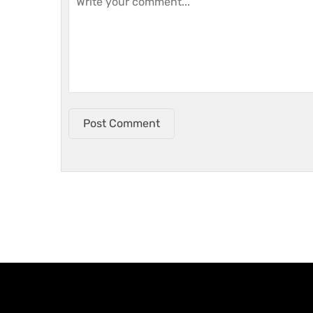
Post Comment