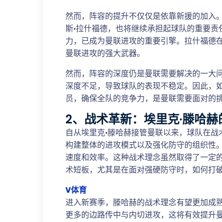
然而，阵容的提升不仅仅是依靠新援的加入。
斯·拉什福德，也将继续承担起球队的重要责
力，已成为曼联进攻的重要引擎。拉什福德
曼联进攻的强大武器。
然而，阵容的深度仍是曼联需要解决的一大
深度不足，导致球队的表现不稳定。因此，
员，确保全队的竞争力，是曼联需要面对的
2、战术革新：埃里克·滕哈赫
自从埃里克·滕哈赫接管曼联以来，球队在战
构建整体的进攻模式以及强化防守的组织性
速度和效率。这种战术理念虽然取得了一定
术短板，尤其是在面对强硬防守时，如何打
V体育
进入新赛季，滕哈赫的战术理念有望更加成
更多的边路传中与内切进攻，这将有效提升