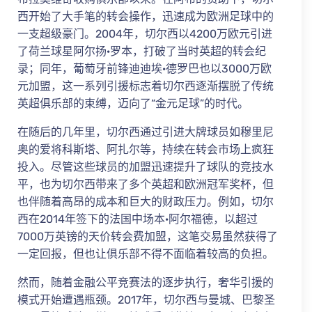
西开始了大手笔的转会操作，迅速成为欧洲足球中的
一支超级豪门。2004年，切尔西以4200万欧元引进
了荷兰球星阿尔扬·罗本，打破了当时英超的转会纪
录；同年，葡萄牙前锋迪迪埃·德罗巴也以3000万欧
元加盟，这一系列引援标志着切尔西逐渐摆脱了传统
英超俱乐部的束缚，迈向了“金元足球”的时代。
在随后的几年里，切尔西通过引进大牌球员如穆里尼
奥的爱将科斯塔、阿扎尔等，持续在转会市场上疯狂
投入。尽管这些球员的加盟迅速提升了球队的竞技水
平，也为切尔西带来了多个英超和欧洲冠军奖杯，但
也伴随着高昂的成本和巨大的财政压力。例如，切尔
西在2014年签下的法国中场本·阿尔福德，以超过
7000万英镑的天价转会费加盟，这笔交易虽然获得了
一定回报，但也让俱乐部不得不面临着较高的负担。
然而，随着金融公平竞赛法的逐步执行，奢华引援的
模式开始遭遇瓶颈。2017年，切尔西与曼城、巴黎圣