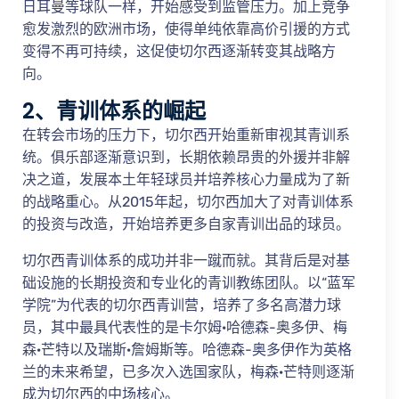
日耳曼等球队一样，开始感受到监管压力。加上竞争
愈发激烈的欧洲市场，使得单纯依靠高价引援的方式
变得不再可持续，这促使切尔西逐渐转变其战略方
向。
2、青训体系的崛起
在转会市场的压力下，切尔西开始重新审视其青训系
统。俱乐部逐渐意识到，长期依赖昂贵的外援并非解
决之道，发展本土年轻球员并培养核心力量成为了新
的战略重心。从2015年起，切尔西加大了对青训体系
的投资与改造，开始培养更多自家青训出品的球员。
切尔西青训体系的成功并非一蹴而就。其背后是对基
础设施的长期投资和专业化的青训教练团队。以“蓝军
学院”为代表的切尔西青训营，培养了多名高潜力球
员，其中最具代表性的是卡尔姆·哈德森-奥多伊、梅
森·芒特以及瑞斯·詹姆斯等。哈德森-奥多伊作为英格
兰的未来希望，已多次入选国家队，梅森·芒特则逐渐
成为切尔西的中场核心。