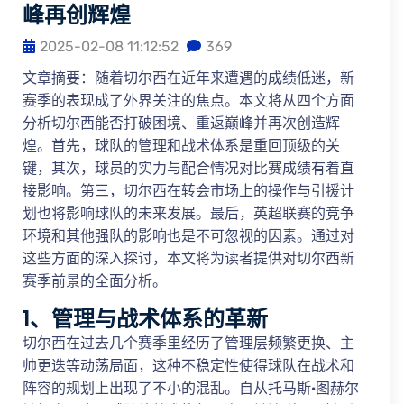
峰再创辉煌
2025-02-08 11:12:52
369
文章摘要：随着切尔西在近年来遭遇的成绩低迷，新
赛季的表现成了外界关注的焦点。本文将从四个方面
分析切尔西能否打破困境、重返巅峰并再次创造辉
煌。首先，球队的管理和战术体系是重回顶级的关
键，其次，球员的实力与配合情况对比赛成绩有着直
接影响。第三，切尔西在转会市场上的操作与引援计
划也将影响球队的未来发展。最后，英超联赛的竞争
环境和其他强队的影响也是不可忽视的因素。通过对
这些方面的深入探讨，本文将为读者提供对切尔西新
赛季前景的全面分析。
1、管理与战术体系的革新
切尔西在过去几个赛季里经历了管理层频繁更换、主
帅更迭等动荡局面，这种不稳定性使得球队在战术和
阵容的规划上出现了不小的混乱。自从托马斯·图赫尔