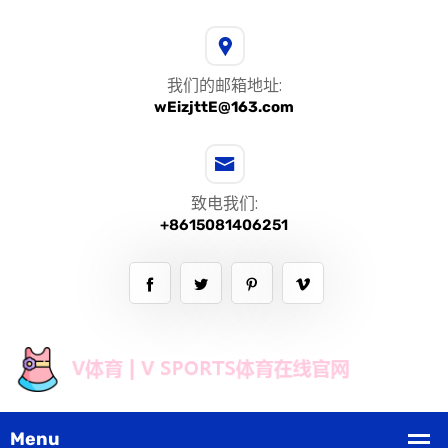
我们的邮箱地址:
wEizjttE@163.com
致电我们:
+8615081406251