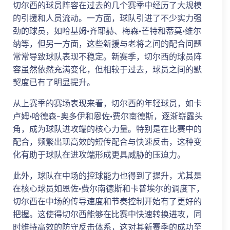
切尔西的球员阵容在过去的几个赛季中经历了大规模
的引援和人员流动。一方面，球队引进了不少实力强
劲的球员，如哈基姆·齐耶赫、梅森·芒特和蒂莫·维尔
纳等，但另一方面，这些新援与老将之间的配合问题
常常导致球队表现不稳定。新赛季，切尔西的球员阵
容虽然依然充满变化，但相较于过去，球员之间的默
契度已有了明显提升。
从上赛季的赛场表现来看，切尔西的年轻球员，如卡
卢姆·哈德森-奥多伊和恩佐·费尔南德斯，逐渐崭露头
角，成为球队进攻端的核心力量。特别是在比赛中的
配合，频繁出现高效的短传配合与快速反击，这种变
化有助于球队在进攻端形成更具威胁的压迫力。
此外，球队在中场的控球能力也得到了提升，尤其是
在核心球员如恩佐·费尔南德斯和卡普埃尔的调度下，
切尔西在中场的传导速度和节奏控制开始有了更好的
把握。这使得切尔西能够在比赛中快速转换进攻，同
时维持高效的防守反击体系，这对其新赛季的成功至