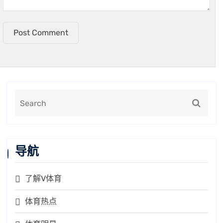
Post Comment
导航
了解V体育
体育热点