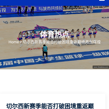
体育热点
Home
切尔西新赛季能否打破困境重返巅峰再创辉煌
切尔西新赛季能否打破困境重返巅