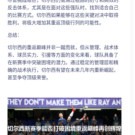
尽管挑战艰巨，切尔西仍需通过稳固的防守和高效的
反击体系，尤其是在面对这些强队时，找到适合自己
的比赛方式。切尔西如果能够在这些关键对决中取得
胜利，将极大增加其重返顶级行列的可能性。
总结：
切尔西的重返巅峰并非一蹴而就，但从管理、战术体
系、球员实力、引援等方面的变化来看，球队具备了
在新赛季中突破困境的潜力。通过稳定的管理层和精
确的战术执行，切尔西有望在未来几年内重新崛起，
甚至争夺顶级荣誉。