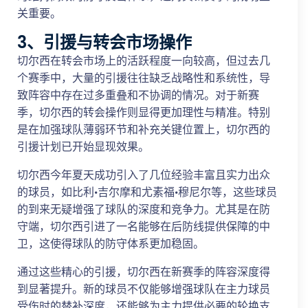
关重要。
3、引援与转会市场操作
切尔西在转会市场上的活跃程度一向较高，但过去几
个赛季中，大量的引援往往缺乏战略性和系统性，导
致阵容中存在过多重叠和不协调的情况。对于新赛
季，切尔西的转会操作则显得更加理性与精准。特别
是在加强球队薄弱环节和补充关键位置上，切尔西的
引援计划已开始显现效果。
切尔西今年夏天成功引入了几位经验丰富且实力出众
的球员，如比利·吉尔摩和尤素福·穆尼尔等，这些球员
的到来无疑增强了球队的深度和竞争力。尤其是在防
守端，切尔西引进了一名能够在后防线提供保障的中
卫，这使得球队的防守体系更加稳固。
通过这些精心的引援，切尔西在新赛季的阵容深度得
到显著提升。新的球员不仅能够增强球队在主力球员
受伤时的替补深度，还能够为主力提供必要的轮换支