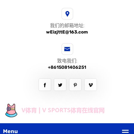
我们的邮箱地址:
wEizjttE@163.com
致电我们:
+8615081406251