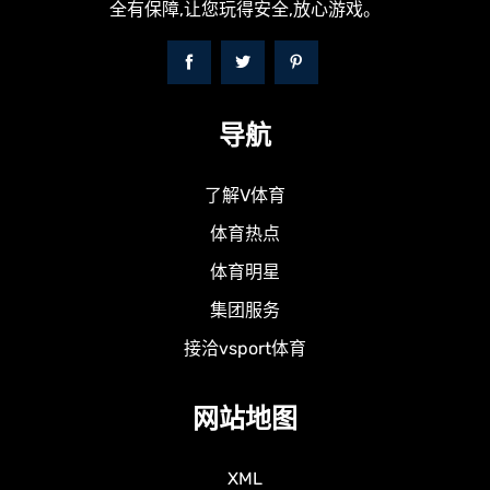
全有保障,让您玩得安全,放心游戏。
导航
了解V体育
体育热点
体育明星
集团服务
接洽vsport体育
网站地图
XML