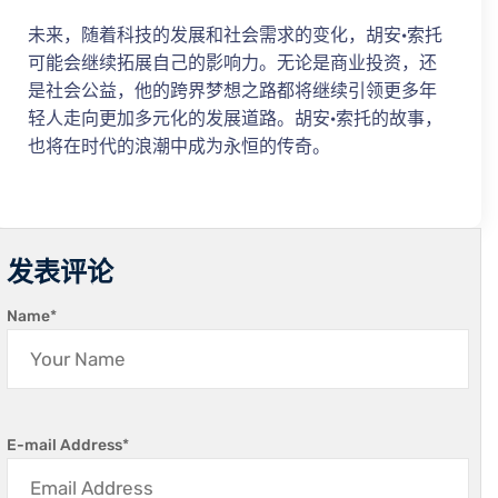
未来，随着科技的发展和社会需求的变化，胡安·索托
可能会继续拓展自己的影响力。无论是商业投资，还
是社会公益，他的跨界梦想之路都将继续引领更多年
轻人走向更加多元化的发展道路。胡安·索托的故事，
也将在时代的浪潮中成为永恒的传奇。
发表评论
Name
*
E-mail Address
*