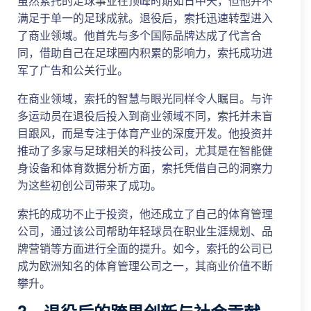
虽然索托的足球事业在顶峰时期如日中天，但他并不
满足于单一的足球成就。退役后，索托迅速转型进入
了商业领域。他首先与多个国际品牌达成了代言合
同，借助自己在足球圈内积累的影响力，索托成功进
军了广告和公关行业。
在商业领域，索托的智慧与眼光同样令人瞩目。与许
多运动员在退役后投入到商业领域不同，索托并未盲
目跟风，而是专注于体育产业的深度开发。他投资并
推动了多家与足球相关的科技公司，尤其是在智能健
身设备和体育数据分析方面，索托凭借自己的洞察力
为这些初创公司带来了成功。
索托的成功不止于投资，他还成立了自己的体育管理
公司，通过该公司帮助年轻球员在职业生涯规划、品
牌营销等方面进行全面的提升。如今，索托的公司已
成为欧洲知名的体育管理公司之一，其商业价值不断
攀升。