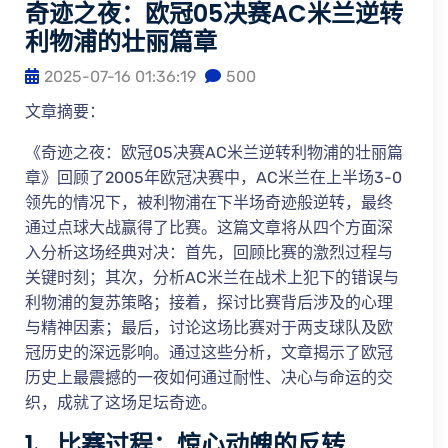
奇迹之夜：欧冠05决赛AC米兰逆转
利物浦的壮丽篇章
2025-07-16 01:36:19
500
文章摘要：
《奇迹之夜：欧冠05决赛AC米兰逆转利物浦的壮丽篇
章》回顾了2005年欧冠决赛中，AC米兰在上半场3-0
领先的情况下，被利物浦在下半场奇迹般逆转，最终
通过点球大战赢得了比赛。这篇文章将从四个方面深
入分析这场经典对决：首先，回顾比赛的激烈过程与
关键时刻；其次，分析AC米兰在战术上犯下的错误与
利物浦的复苏策略；接着，探讨比赛背后涉及的心理
与精神因素；最后，讨论这场比赛对于两支球队及欧
冠历史的深远影响。通过这些分析，文章揭示了欧冠
历史上最震撼的一夜如何通过耐性、决心与命运的交
织，成就了这场足坛奇迹。
1、比赛过程：惊心动魄的反转