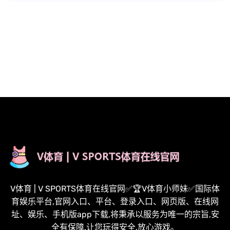
V体育 | V SPORTS体育在线官网✅🏆V体育小师妹✅国际体
育娱乐平台,官网入口、平台、登录入口、网页版、在线网
址、娱乐、手机版app下载,将秉承以服务为唯一的宗旨,安
全有保障,让您玩得安全,放心游戏。