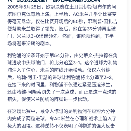
2005年5月25日，欧冠决赛在土耳其伊斯坦布尔的阿
塔图尔克体育场上演。上半场，AC米兰几乎让比赛变
得毫无悬念。仅在比赛开场后的50秒，菲利普·因扎吉
便帮助米兰取得了领先，随后，他在第39分钟再度破
门，米兰以3-0遥遥领先。然而，谁能预料到，下半
场将迎来逆转的剧本。
利物浦的逆袭开始于第54分钟，由史蒂文·杰拉德在角
球进攻中头球破门，将比分追至3-1。这个进球为利物
浦注入了信心，米兰的防线开始松动。仅仅六分钟
后，约翰·阿里·里瑟的进球让利物浦将比分追至3-2。
在接下来的时间里，利物浦不仅通过紧逼压迫米兰，
还由哈维·阿隆索罚失了一次点球，而正是这一点球的
错失，促使米兰防线的阵脚进一步松动。
在这场比赛中，最令人惊讶的是利物浦在短短六分钟
内完成了两粒进球，令AC米兰在心理和战术上陷入了
极大的困境。这种逆转不仅表明了利物浦的强大反击