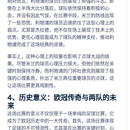
相对而言，利物浦的球员们则展现了顽强的斗志。即
使在上半场大比分落后，球队依然保持着积极的心
态，并没有因此气馁。在比赛中段，米兰的防线出现
了一些恐慌，利物浦的球员迅速抓住了这些心理上的
弱点。尤其是杰拉德，他不仅在场上展现了技术上的
优势，更在心理层面成为了球队的精神支柱，推动利
物浦完成了这场经典的逆袭。
事实上，这种心理上的较量也影响了点球大战的结
果。尽管米兰的球员心理压力很大，但他们依然在关
键时刻保持冷静，而利物浦的门将杜德克则展现了极
强的心理素质，扑出了米兰两位重要球员的点球，这
让这场比赛更具戏剧性。
4、历史意义：欧冠传奇与两队的未
来
这场比赛的意义不仅仅限于一场单纯的足球比赛，它
成为了欧冠历史中的一大传奇。首先，这场比赛体现
了足球的不可预测性，尤其是在比赛的关键时刻，心