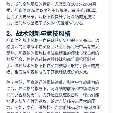
败，成为全球足坛的传奇。尤其是在2003-2004赛
季，阿森纳以26胜12平的不败战绩，荣获英超冠军，
创造了历史纪录。温格不仅提升了阿森纳的竞技实
力，还为球队塑造了长久的“优雅足球”文化。
2、战术创新与竞技风格
阿森纳的战术风格一直是球队历史中的一大亮点。温
格引入的控球战术在英格兰乃至世界足坛中具有重大
影响。阿森纳的控球技术注重精准的传球与球员间的
默契配合，往往通过快速转移球和高位逼抢压制对
手。这种战术风格不仅在英超赛场上取得了骄人的成
绩，也使得阿森纳成为了其他球队模仿的对象。
除了控球，阿森纳还注重快速反击和空中作战能力的
结合。在温格的指导下，阿森纳的前锋和中场球员之
间的配合默契无间，尤其是在快速反击时，球员们能
够迅速从防守转为进攻，给对方防线带来巨大的压
力。例如，亨利、维埃拉和吉尔伯托·席尔瓦等球员组