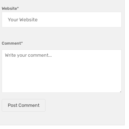
Website
*
Comment
*
Post Comment