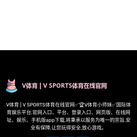
V体育 | V SPORTS体育在线官网✅🏆V体育小师妹✅国际体
育娱乐平台,官网入口、平台、登录入口、网页版、在线网
址、娱乐、手机版app下载,将秉承以服务为唯一的宗旨,安
全有保障,让您玩得安全,放心游戏。