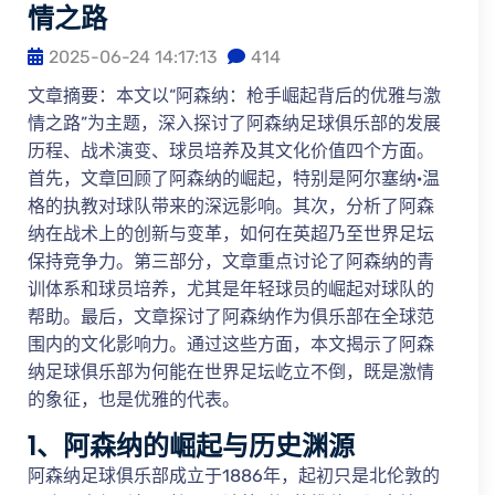
情之路
2025-06-24 14:17:13
414
文章摘要：本文以“阿森纳：枪手崛起背后的优雅与激
情之路”为主题，深入探讨了阿森纳足球俱乐部的发展
历程、战术演变、球员培养及其文化价值四个方面。
首先，文章回顾了阿森纳的崛起，特别是阿尔塞纳·温
格的执教对球队带来的深远影响。其次，分析了阿森
纳在战术上的创新与变革，如何在英超乃至世界足坛
保持竞争力。第三部分，文章重点讨论了阿森纳的青
训体系和球员培养，尤其是年轻球员的崛起对球队的
帮助。最后，文章探讨了阿森纳作为俱乐部在全球范
围内的文化影响力。通过这些方面，本文揭示了阿森
纳足球俱乐部为何能在世界足坛屹立不倒，既是激情
的象征，也是优雅的代表。
1、阿森纳的崛起与历史渊源
阿森纳足球俱乐部成立于1886年，起初只是北伦敦的