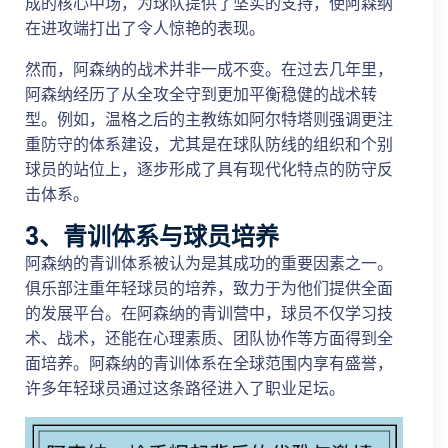
成的核心中场，为球队提供了坚实的支持，使阿森纳
在进攻端打出了令人惊艳的表现。
然而，阿森纳的战术并非一成不变。在过去几年里，
阿森纳经历了从全攻全守到更加平衡稳健的战术转
型。例如，温格之后的主教练如阿尔特塔则强调更注
重防守的体系建设，尤其是在球队防线的组织和个别
球员的站位上，逐步形成了具有现代化特点的防守反
击体系。
3、青训体系与球员培养
阿森纳的青训体系被认为是其成功的重要因素之一。
俱乐部注重年轻球员的培养，致力于为他们提供全面
的发展平台。在阿森纳的青训营中，球员不仅学习技
术、战术，还能在心理素质、团队协作等方面得到全
面培养。阿森纳的青训体系在全球范围内享有盛誉，
许多年轻球员通过这条路径进入了职业足坛。