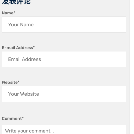
发表评论
Name
*
E-mail Address
*
Website
*
Comment
*