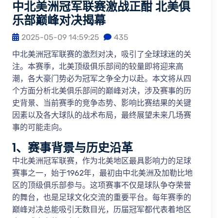
中北美洲冠军联赛激战正酣 北美俱
乐部巅峰对决揭幕
2025-05-09 14:59:25
435
中北美洲冠军联赛的激烈对决，吸引了全球球迷的关
注。本赛季，北美顶级俱乐部间的较量即将迎来高
潮，各大豪门势必为冠军之争全力以赴。本文将从四
个方面分析北美俱乐部间的巅峰对决，涉及赛事的历
史背景、当前赛季的竞争态势、影响比赛结果的关键
因素以及各大球队的战术布局，最终展望未来几场赛
事的可能走向。
1、赛事背景与历史沿革
中北美洲冠军联赛，作为北美地区最具影响力的足球
赛事之一，始于1962年，最初由中北美洲及加勒比地
区的顶级俱乐部参与。这项赛事不仅是球队争夺荣誉
的舞台，也是足球文化交流的重要平台。每年赛季的
巅峰对决总能吸引无数目光，历届冠军都代表着地区