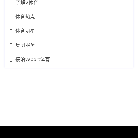
了解V体育
体育热点
体育明星
集团服务
接洽vsport体育