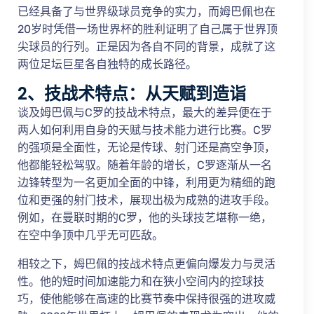
已经具备了与世界级球员竞争的实力，而姆巴佩也在
20岁时凭借一场世界杯的胜利证明了自己属于世界顶
尖球员的行列。正是因为各自不同的背景，成就了这
两位足坛巨星各自独特的成长路径。
2、技战术特点：从天赋到造诣
谈及姆巴佩与C罗的技战术特点，最大的差异便在于
两人如何利用自身的天赋与技术能力进行比赛。C罗
的强项是全面性，无论是传球、射门还是高空争顶，
他都能轻松驾驭。随着年龄的增长，C罗逐渐从一名
边锋转型为一名更加全面的中锋，利用更为精细的跑
位和更强的射门技术，展现出极为成熟的进攻手段。
例如，在曼联时期的C罗，他的头球技艺堪称一绝，
在空中争顶中几乎无可匹敌。
相较之下，姆巴佩的技战术特点更偏向爆发力与灵活
性。他的短时间加速能力和在狭小空间内的控球技
巧，使他能够在高速的比赛节奏中保持很强的进攻威