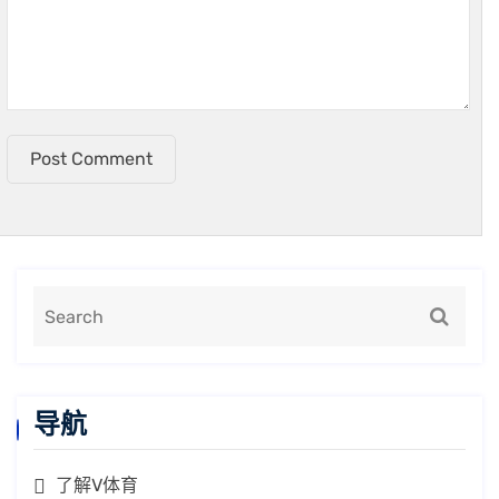
Post Comment
导航
了解V体育