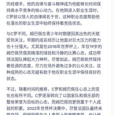
历经艰辛，他的自律与奋斗精神成为他能够长时间保
持高水平竞争的核心动力。在他刚进入职业生涯时，
C罗就以惊人的自律闻名于世，这种职业态度帮助他
在漫长的职业生涯中始终保持着竞技状态。
与C罗不同，姆巴佩在青少年时期便因其出色的天赋
受到关注，早期的成名经历让他面对巨大压力的能力
也十分强大。尤其是在2018年世界杯上，年仅19岁的
姆巴佩凭借其精湛的球技和冷静的比赛心态，成功带
领法国队捧起大力神杯。尽管如此，姆巴佩依然保持
着低调的态度，尽力在场外避免过多的公众关注，这
种成熟的心态无疑有助于他在职业生涯中保持良好的
状态。
不过，随着时间的推移，C罗和姆巴佩在心态上的变
化也有所不同。C罗逐渐转向了以国家队和俱乐部的
整体荣誉为目标的心态，而姆巴佩则更侧重于个人成
就的积累。2022年世界杯决赛中，尽管法国队最终未
能夺冠，但姆巴佩在个人表现上的亮眼表现，也让他