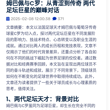
姆巴佩与C罗：从青涩到传奇 两代
足坛巨星的巅峰对话
2025-02-08 12:00:38
371
文章摘要：本文以法国足球天才姆巴佩与葡萄牙传奇
球星C罗为切入点，探讨两代足坛巨星在不同发展阶
段的影响力、技战术特点、心态转变以及职业生涯的
成就。通过对比两人的成长历程和竞技表现，文章不
仅揭示了他们的时代背景差异，还重点分析了各自如
何在不同的挑战下崛起为世界足球的佼佼者。通过数
据对比和经典赛季回顾，本文旨在呈现出两位球员不
同的奋斗轨迹和成就，展示了不同背景下，顶级球员
如何在不断变化的足球世界中取得持续成功。此外，
文章还为读者提供了一些关于球员成长与心理素质的
思考，值得关注。
1、两代足坛天才：背景对比
姆巴佩与C罗虽同为足球巨星，却生长在完全不同的