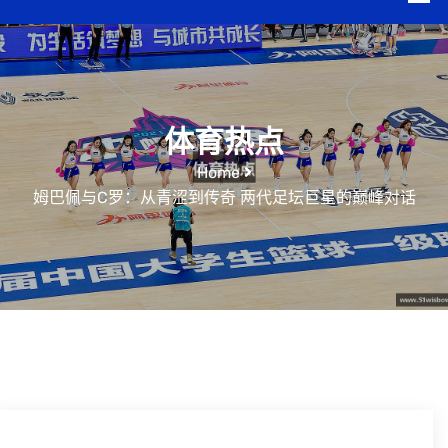
体育热点
Home
姆巴佩与C罗：从青涩到传奇 两代足坛巨星的巅峰对话