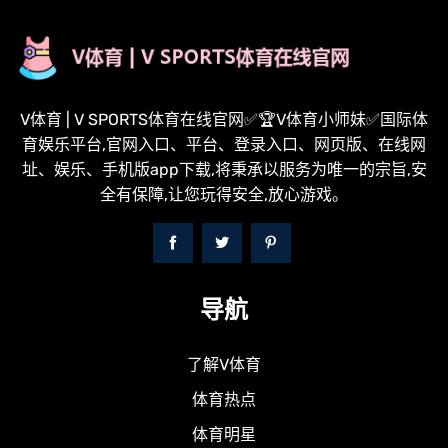
V体育 | V SPORTS体育在线官网✅🏆V体育小师妹✅国际体
育娱乐平台,官网入口、平台、登录入口、网页版、在线网
址、娱乐、手机版app下载,将秉承以服务为唯一的宗旨,安
全有保障,让您玩得安全,放心游戏。
导航
了解V体育
体育热点
体育明星