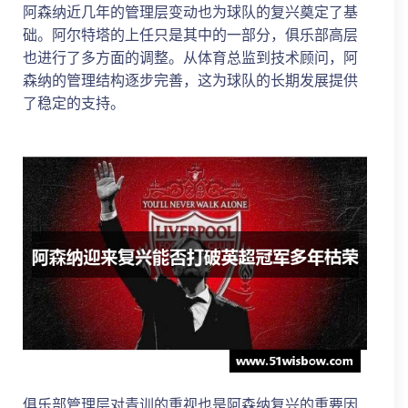
阿森纳近几年的管理层变动也为球队的复兴奠定了基
础。阿尔特塔的上任只是其中的一部分，俱乐部高层
也进行了多方面的调整。从体育总监到技术顾问，阿
森纳的管理结构逐步完善，这为球队的长期发展提供
了稳定的支持。
俱乐部管理层对青训的重视也是阿森纳复兴的重要因