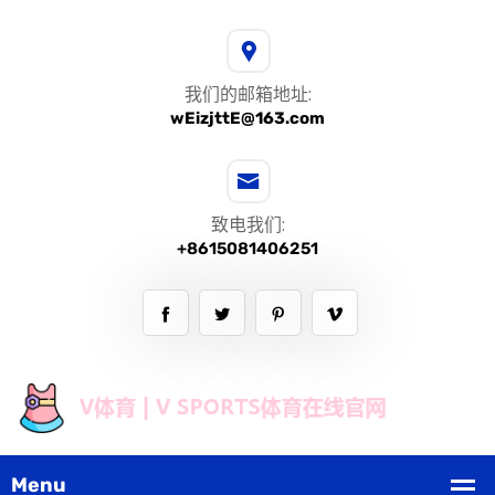
我们的邮箱地址:
wEizjttE@163.com
致电我们:
+8615081406251