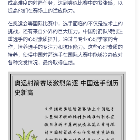
成高难度的射箭任务，达到类似比赛中的紧张感，以
提高他们在赛场上的适应能力。
在奥运会等国际比赛中，选手面临的不仅是技术上的
挑战，还有来自外界的巨大压力。中国射箭队特别注
重选手的心理素质提升，通过与专业心理学家的合
作，培养选手的专注力和抗压能力。这些心理素质的
培养，使得中国射箭选手在国际大赛中能够冷静应对
各种突发情况，最终取得佳绩。