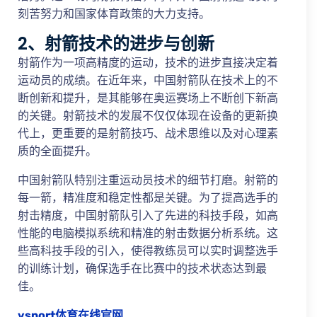
刻苦努力和国家体育政策的大力支持。
2、射箭技术的进步与创新
射箭作为一项高精度的运动，技术的进步直接决定着
运动员的成绩。在近年来，中国射箭队在技术上的不
断创新和提升，是其能够在奥运赛场上不断创下新高
的关键。射箭技术的发展不仅仅体现在设备的更新换
代上，更重要的是射箭技巧、战术思维以及对心理素
质的全面提升。
中国射箭队特别注重运动员技术的细节打磨。射箭的
每一箭，精准度和稳定性都是关键。为了提高选手的
射击精度，中国射箭队引入了先进的科技手段，如高
性能的电脑模拟系统和精准的射击数据分析系统。这
些高科技手段的引入，使得教练员可以实时调整选手
的训练计划，确保选手在比赛中的技术状态达到最
佳。
vsport体育在线官网