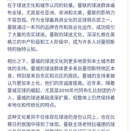
在于球迷文化和城市认同的较量。曼联的球迷群体遍
布全球，尤其是在亚洲、非洲和北美，曼联的影响力
不容忽视。作为全球最具商业化的足球俱乐部之一，
曼联通过一系列的品牌合作和商业化运作，成功吸引
了大量的忠实球迷。曼联的球迷文化，深深扎根在英
格兰的中产阶级和工人阶级中，成为许多人对曼彻斯
特的独特认知。
相比之下，曼城的球迷文化则更多地受到本土城市群
体的支持。曼城的球迷群体更多来自曼彻斯特地区本
身，特别是来自东区和北区的居民。曼城的支持者被
认为更加本土化，他们的忠诚度极高。近年来，随着
曼城足球的崛起，尤其是2010年代阿布扎比财团的介
入，曼城的球迷基础逐渐扩展，但整体上仍然保持着
本地化和传统化的特点。
这种文化差异不仅体现在球迷的身份认同上，也在比
赛日的氛围中得到了体现。曼联主场老特拉福德的球