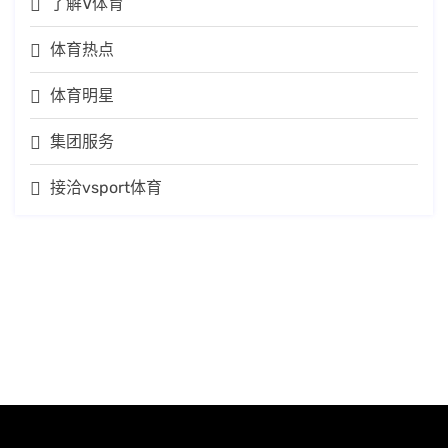
了解V体育
体育热点
体育明星
集团服务
接洽vsport体育