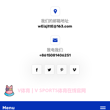
我们的邮箱地址:
wEizjttE@163.com
致电我们:
+8615081406251