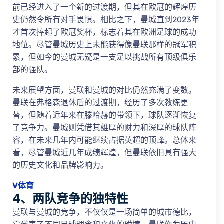
前已经进入了一个新的过渡期，但其在欧冠的辉煌历
史仍然令所有对手畏惧。相比之下，曼城直到2023年
才首次捧起了欧冠奖杯，标志着其在欧洲足球的成功
地位。尽管曼城历史上未能获得像曼联那样的冠军积
累，但如今的曼城无疑是一支足以挑战所有顶级俱乐
部的强队。
未来展望方面，曼联和曼城的对比仍然充满了变数。
曼联在弗格森退休后的过渡期，经历了多次教练更
替，但随着近年来在滕哈赫的带领下，球队逐渐恢复
了竞争力。曼城则凭借其雄厚的财力和深厚的球队阵
容，在未来几年内可能继续占据英超的顶峰。总体来
看，尽管曼城近几年成绩辉煌，但曼联依旧具有强大
的历史文化和品牌影响力。
V体育
4、两队竞争的独特性
曼联与曼城的竞争，不仅仅是一场简单的城市德比，