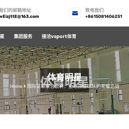
我们的邮箱地址:
致电我们:
wEizjttE@163.com
+8615081406251
星
集团服务
接洽vsport体育
体育明星
Home
国际足联联合会杯：全球顶级球队的荣耀之战