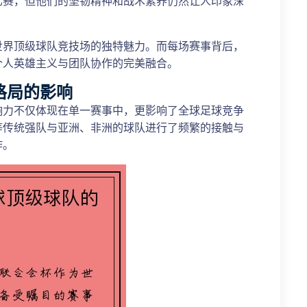
比赛，但他们的坚韧精神和战术素养仍然让人印象深
世界顶级球队竞技场的独特魅力。而每场赛事背后，
个人英雄主义与团队协作的完美融合。
格局的影响
响力不仅体现在单一赛事中，更影响了全球足球竞争
等传统强队与亚洲、非洲的球队进行了频繁的接触与
作。