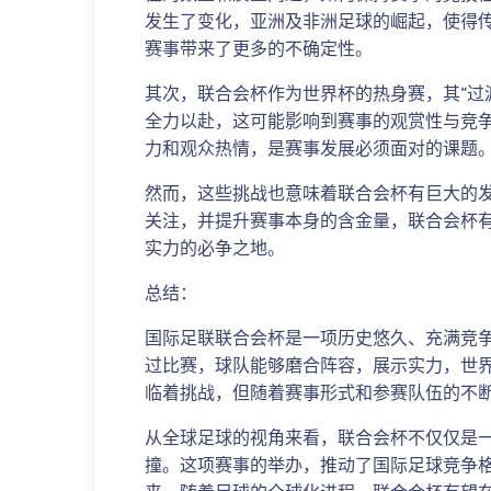
发生了变化，亚洲及非洲足球的崛起，使得
赛事带来了更多的不确定性。
其次，联合会杯作为世界杯的热身赛，其“过
全力以赴，这可能影响到赛事的观赏性与竞
力和观众热情，是赛事发展必须面对的课题
然而，这些挑战也意味着联合会杯有巨大的
关注，并提升赛事本身的含金量，联合会杯
实力的必争之地。
总结：
国际足联联合会杯是一项历史悠久、充满竞
过比赛，球队能够磨合阵容，展示实力，世
临着挑战，但随着赛事形式和参赛队伍的不
从全球足球的视角来看，联合会杯不仅仅是
撞。这项赛事的举办，推动了国际足球竞争