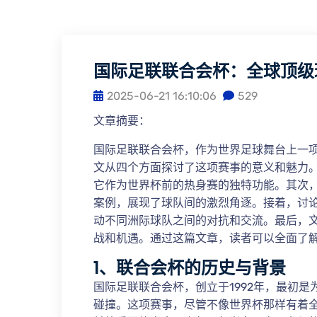
国际足联联合会杯：全球顶级
2025-06-21 16:10:06
529
文章摘要：
国际足联联合会杯，作为世界足球舞台上一
文从四个方面探讨了这项赛事的意义和魅力
它作为世界杯前的热身赛的独特功能。其次
案例，展现了球队间的激烈角逐。接着，讨
动不同洲际球队之间的对抗和交流。最后，
战和机遇。通过这篇文章，读者可以全面了
1、联合会杯的历史与背景
国际足联联合会杯，创立于1992年，最初
碰撞。这项赛事，尽管不像世界杯那样有着