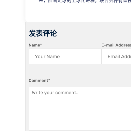
来，随着足球的全球化进程，联合会杯有望
发表评论
Name
*
E-mail Addres
Comment
*